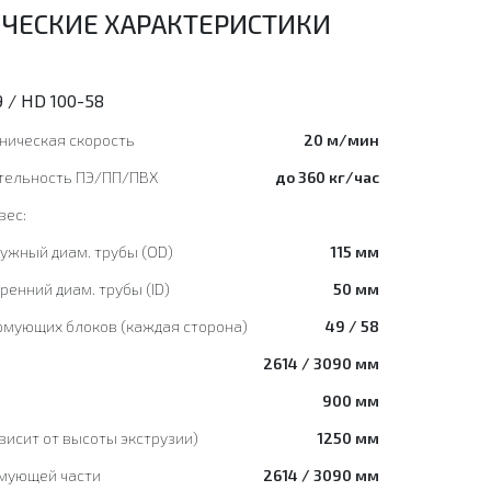
ЧЕСКИЕ ХАРАКТЕРИСТИКИ
 / HD 100-58
ническая скорость
20 м/мин
тельность ПЭ/ПП/ПВХ
до 360 кг/час
вес:
ружный диам. трубы (OD)
115 мм
тренний диам. трубы (ID)
50 мм
рмующих блоков (каждая сторона)
49 / 58
2614 / 3090 мм
900 мм
висит от высоты экструзии)
1250 мм
мующей части
2614 / 3090 мм