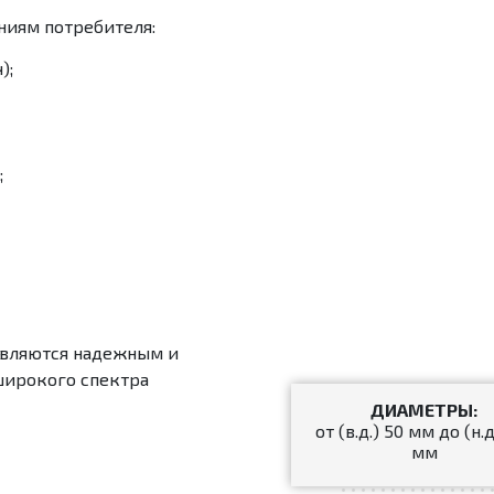
ниям потребителя:
);
;
являются надежным и
широкого спектра
ДИАМЕТРЫ:
от (в.д.) 50 мм до (н.д
мм