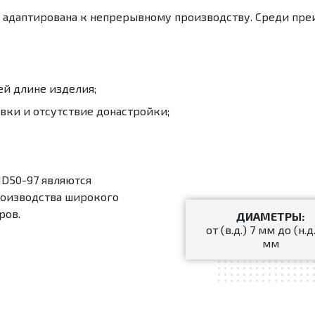
и адаптирована к непрерывному производству. Среди пр
ей длине изделия;
ки и отсутствие донастройки;
HD
50-97 являются
оизводства широкого
ров.
ДИАМЕТРЫ:
от (в.д.) 7 мм до (н.д
мм