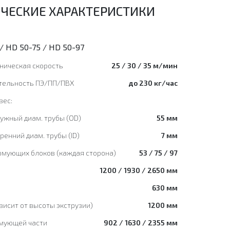
ЧЕСКИЕ ХАРАКТЕРИСТИКИ
/ HD 50-75 / HD 50-97
аническая скорость
25 / 30 / 35 м/мин
тельность ПЭ/ПП/ПВХ
до 230 кг/час
вес:
ружный диам. трубы (OD)
55 мм
тренний диам. трубы (ID)
7 мм
рмующих блоков (каждая сторона)
53 / 75 / 97
1200 / 1930 / 2650 мм
630 мм
висит от высоты экструзии)
1200 мм
мующей части
902 / 1630 / 2355 мм