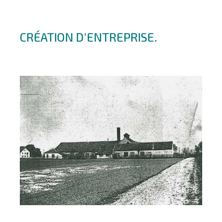
CRÉATION D'ENTREPRISE.
ISO
DR
Monsie