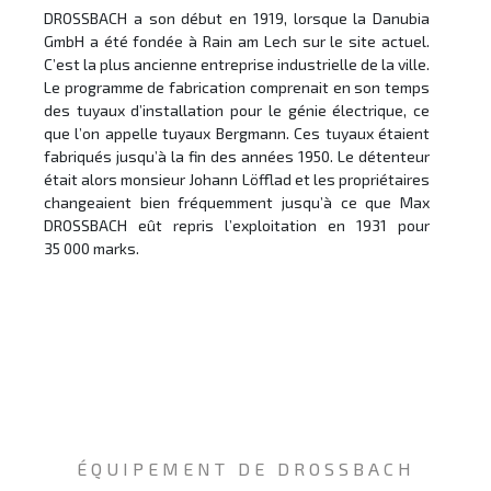
DROSSBACH a son début en 1919, lorsque la Danubia
les an
GmbH a été fondée à Rain am Lech sur le site actuel.
a ini
C’est la plus ancienne entreprise industrielle de la ville.
de l’
Le programme de fabrication comprenait en son temps
rempl
des tuyaux d’installation pour le génie électrique, ce
produi
que l’on appelle tuyaux Bergmann. Ces tuyaux étaient
Jusqu
fabriqués jusqu’à la fin des années 1950. Le détenteur
partic
était alors monsieur Johann Löfflad et les propriétaires
façonn
changeaient bien fréquemment jusqu’à ce que Max
Médail
DROSSBACH eût repris l’exploitation en 1931 pour
nom à
35 000 marks.
Drossb
ÉQUIPEMENT DE DROSSBACH